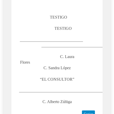
TESTIGO
TESTIGO
_______________________________
______________________________
C. Laura
Flores
C. Sandra López
“EL CONSULTOR”
_________________________________________
C. Alberto Zúñiga