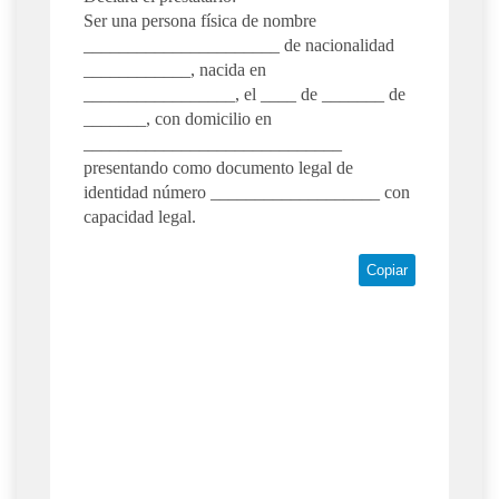
Ser una persona física de nombre
______________________ de nacionalidad
____________, nacida en
_________________, el ____ de _______ de
_______, con domicilio en
_____________________________
presentando como documento legal de
identidad número ___________________ con
capacidad legal.
Copiar