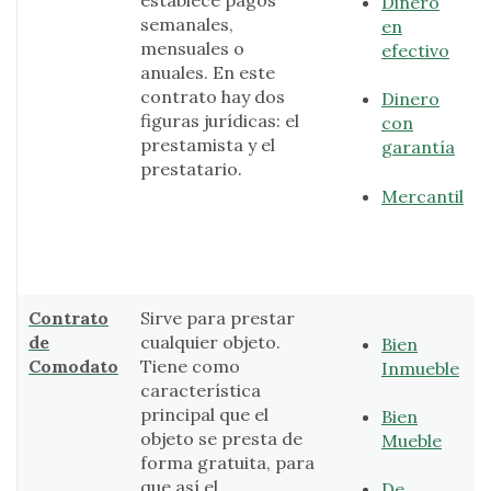
Dinero
semanales,
en
mensuales o
efectivo
anuales. En este
contrato hay dos
Dinero
figuras jurídicas: el
con
prestamista y el
garantía
prestatario.
Mercantil
Contrato
Sirve para prestar
de
cualquier objeto.
Bien
Comodato
Tiene como
Inmueble
característica
principal que el
Bien
objeto se presta de
Mueble
forma gratuita, para
que así el
De