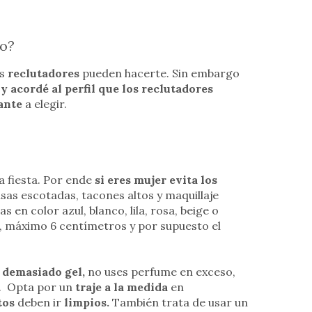
jo?
os
reclutadores
pueden hacerte. Sin embargo
y acordé al perfil que los reclutadores
ante
a elegir.
a fiesta. Por ende
si eres mujer evita los
lusas escotadas, tacones altos y maquillaje
as en color azul, blanco, lila, rosa, beige o
as, máximo 6 centímetros y por supuesto el
r demasiado gel,
no uses perfume en exceso,
os. Opta por un
traje a la medida
en
tos
deben ir
limpios.
También trata de usar un