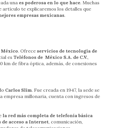
 cada una
es poderosa en lo que hace
. Muchas
e artículo te explicaremos los detalles que
ejores empresas mexicanas
.
n México
. Ofrece
servicios de tecnología de
cial es
Teléfonos de México S.A. de C.V.
,
0 km de fibra óptica, además, de conexiones
do
Carlos Slim
. Fue creada en 1947, la sede se
na empresa millonaria, cuenta con ingresos de
e
la red más completa de telefonía básica
s de acceso a Internet
, comunicación,
peradores de telecomunicaciones.