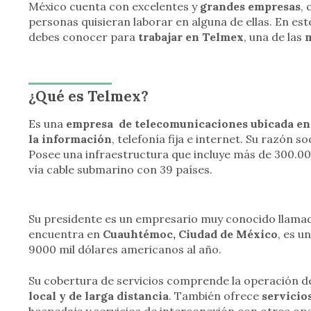
México cuenta con excelentes y
grandes empresas
,
personas quisieran laborar en alguna de ellas. En est
debes conocer para
trabajar en Telmex
, una de las
m
¿Qué es Telmex?
Es una
empresa de telecomunicaciones ubicada e
la información
, telefonía fija e internet. Su razón so
Posee una infraestructura que incluye más de 300.00
vía cable submarino con 39 países.
Su presidente es un empresario muy conocido llama
encuentra en
Cuauhtémoc, Ciudad de México
, es u
9000 mil dólares americanos al año.
Su cobertura de servicios comprende la operación d
local y de larga distancia
. También ofrece
servicio
hospedaje y servicios de interconexión con otros o