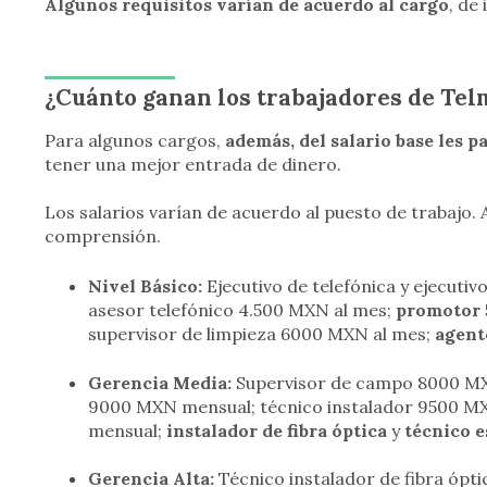
Algunos requisitos varían de acuerdo al cargo
, de
¿Cuánto ganan los trabajadores de Te
Para algunos cargos,
además, del salario base les 
tener una mejor entrada de dinero.
Los salarios varían de acuerdo al puesto de trabajo.
comprensión.
Nivel Básico:
Ejecutivo de telefónica y ejecuti
asesor telefónico 4.500 MXN al mes;
promotor
supervisor de limpieza 6000 MXN al mes;
agent
Gerencia Media:
Supervisor de campo 8000 M
9000 MXN mensual; técnico instalador 9500 MX
mensual;
instalador de fibra óptica
y
técnico es
Gerencia Alta:
Técnico instalador de fibra ópt