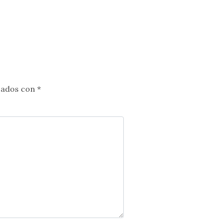
cados con
*