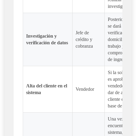
investigación.
Posteriormente
se dará a la
Jefe de
verificación de
Investigación y
crédito y
domicilio,
verificación de datos
cobranza
trabajo y
comprobante
de ingresos.
Si la solicitud
es aprobada, e
Alta del cliente en el
vendedor debe
Vendedor
sistema
dar de alta al
cliente en la
base de datos.
Una vez que s
encuentre en e
sistema, se le