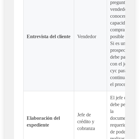
preguntas, el
vendedor debe
conocer la
capacidad de
compra del
Entrevista del cliente
Vendedor
posible cliente
Si es un buen
prospecto,
debe pasarlo
con el jefe de
cyc para
continuar con
el proceso.
El jefe de cyc
debe pedir tod
la
Jefe de
Elaboración del
documentació
crédito y
expediente
requerida a fin
cobranza
de poder
realizar la