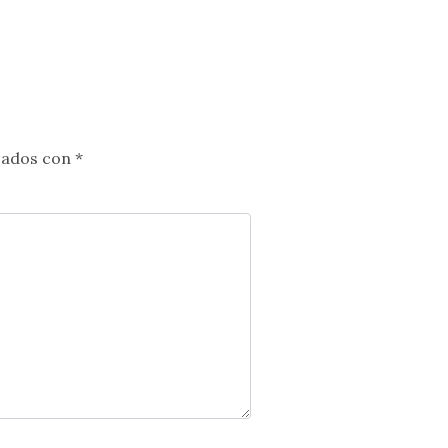
cados con
*