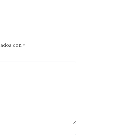
cados con
*