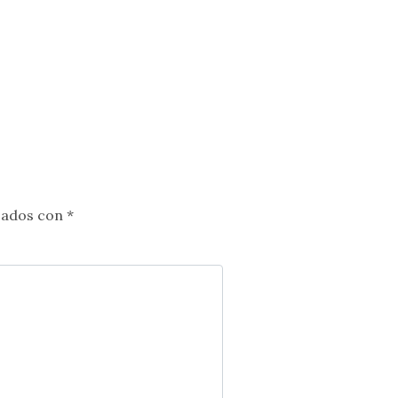
cados con
*