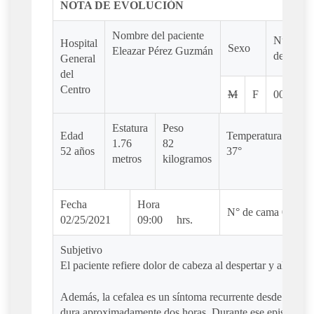
NOTA DE EVOLUCIÓN
Nombre del paciente
Número
Hospital
Sexo
Eleazar Pérez Guzmán
de Hoja
General
del
Centro
M
F
00256
Estatura
Peso
Edad
Temperatura
F. 
1.76
82
52 años
37°
95 
metros
kilogramos
Fecha
Hora
N° de cama 0089
02/25/2021
09:00 hrs.
Subjetivo
El paciente refiere dolor de cabeza al despertar y al salir d
Además, la cefalea es un síntoma recurrente desde hace c
dura aproximadamente dos horas. Durante ese episodio, 