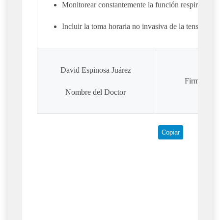
Monitorear constantemente la función respiratoria y
Incluir la toma horaria no invasiva de la tensión arte
David Espinosa Juárez
Firma del 
Nombre del Doctor
Copiar