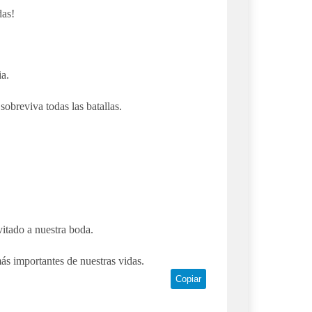
das!
ia.
obreviva todas las batallas.
itado a nuestra boda.
ás importantes de nuestras vidas.
Copiar