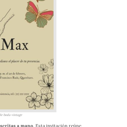
de boda vintage
escritas a mano
. Esta invitación reúne