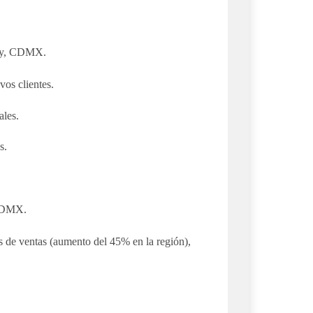
any, CDMX.
vos clientes.
ales.
s.
 CDMX.
s de ventas (aumento del 45% en la región),