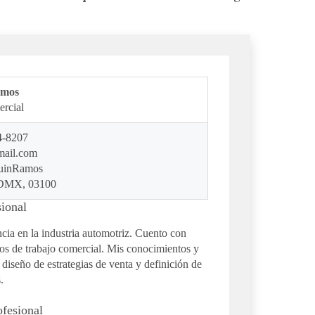
amos
rcial
54-8207
mail.com
quinRamos
CDMX, 03100
sional
cia en la industria automotriz. Cuento con
pos de trabajo comercial. Mis conocimientos y
 diseño de estrategias de venta y definición de
.
ofesional