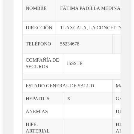
NOMBRE
FÁTIMA PADILLA MEDINA
DIRECCIÓN
TLAXCALA, LA CONCHITA, REV
EST
TELÉFONO
55234678
CIVI
COMPAÑÍA DE
ISSSTE
SEGUROS
ESTADO GENERAL DE SALUD
Marca con
HEPATITIS
X
GASTRI
ANEMIAS
DIABET
HIPE.
HIPO.
ARTERIAL
ARTERI