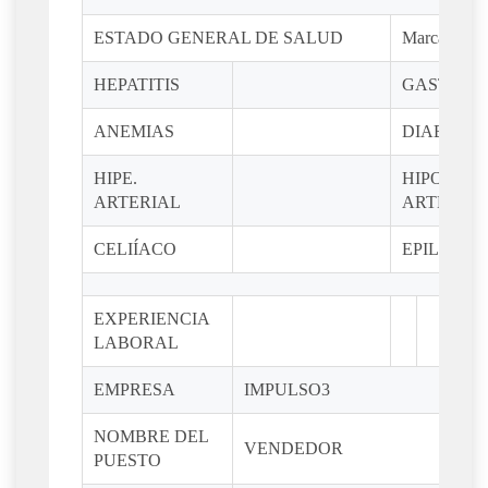
ESTADO GENERAL DE SALUD
Marca con u
HEPATITIS
GASTRITI
ANEMIAS
DIABETES
HIPE.
HIPO.
ARTERIAL
ARTERIA
CELIÍACO
EPILEPSIA
EXPERIENCIA
LABORAL
EMPRESA
IMPULSO3
NOMBRE DEL
VENDEDOR
PUESTO