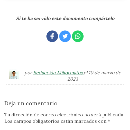
Si te ha servido este documento compártelo
por
Redacción Milformatos
el 10 de marzo de
2023
Deja un comentario
Tu dirección de correo electrónico no será publicada.
Los campos obligatorios están marcados con
*