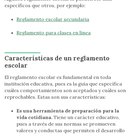
específicos que otros, por ejemplo:
Reglamento escolar secundaria
Reglamento para clases en línea
Características de un reglamento
escolar
El reglamento escolar es fundamental en toda
institución educativa, pues es la guía que específica
cuáles comportamientos son aceptados y cuáles son
reprochables. Estas son sus características:
Es una herramienta de preparación para la
vida cotidiana.
Tiene un carácter educativo,
pues a través de sus normas se promueven
valores y conductas que permiten el desarrollo