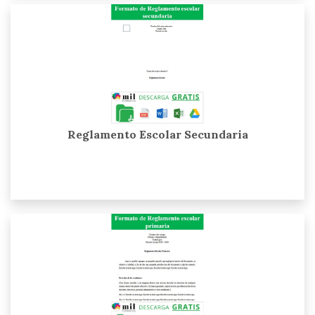
Reglamento Escolar Secundaria