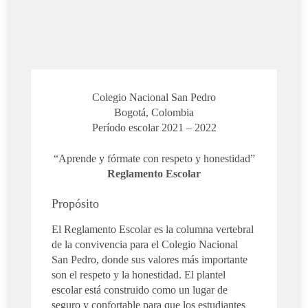
Colegio Nacional San Pedro
Bogotá, Colombia
Período escolar 2021 – 2022
“Aprende y fórmate con respeto y honestidad”
Reglamento Escolar
Propósito
El Reglamento Escolar es la columna vertebral
de la convivencia para el Colegio Nacional
San Pedro, donde sus valores más importante
son el respeto y la honestidad. El plantel
escolar está construido como un lugar de
seguro y confortable para que los estudiantes