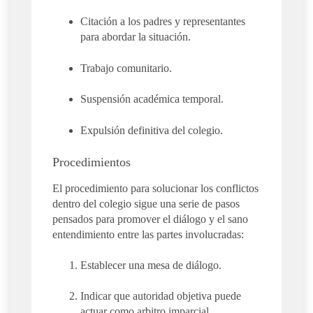
Citación a los padres y representantes
para abordar la situación.
Trabajo comunitario.
Suspensión académica temporal.
Expulsión definitiva del colegio.
Procedimientos
El procedimiento para solucionar los conflictos
dentro del colegio sigue una serie de pasos
pensados para promover el diálogo y el sano
entendimiento entre las partes involucradas:
Establecer una mesa de diálogo.
Indicar que autoridad objetiva puede
actuar como arbitro imparcial.