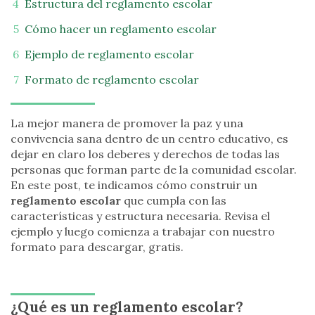
Estructura del reglamento escolar
Cómo hacer un reglamento escolar
Ejemplo de reglamento escolar
Formato de reglamento escolar
La mejor manera de promover la paz y una
convivencia sana dentro de un centro educativo, es
dejar en claro los deberes y derechos de todas las
personas que forman parte de la comunidad escolar.
En este post, te indicamos cómo construir un
reglamento escolar
que cumpla con las
características y estructura necesaria. Revisa el
ejemplo y luego comienza a trabajar con nuestro
formato para descargar, gratis.
¿Qué es un reglamento escolar?