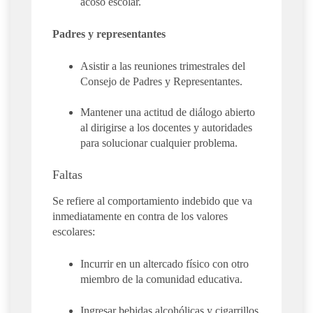
acoso escolar.
Padres y representantes
Asistir a las reuniones trimestrales del
Consejo de Padres y Representantes.
Mantener una actitud de diálogo abierto
al dirigirse a los docentes y autoridades
para solucionar cualquier problema.
Faltas
Se refiere al comportamiento indebido que va
inmediatamente en contra de los valores
escolares:
Incurrir en un altercado físico con otro
miembro de la comunidad educativa.
Ingresar bebidas alcohólicas y cigarrillos