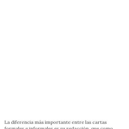
La diferencia más importante entre las cartas
formales e informales es su redacción, que como