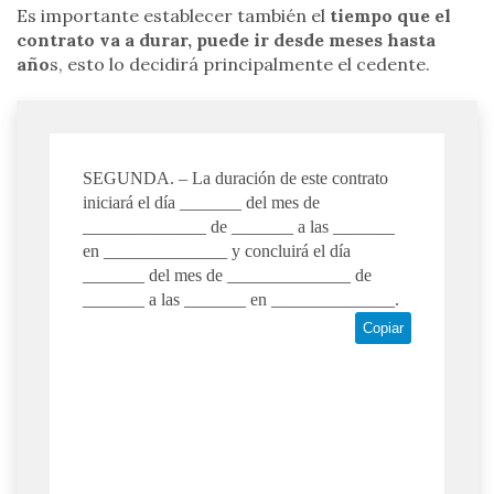
Es importante establecer también el
tiempo que el
contrato va a durar, puede ir desde meses hasta
año
s, esto lo decidirá principalmente el cedente.
SEGUNDA. – La duración de este contrato
iniciará el día _______ del mes de
______________ de _______ a las _______
en ______________ y concluirá el día
_______ del mes de ______________ de
_______ a las _______ en ______________.
Copiar