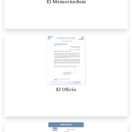
El Memorándum
El Oficio