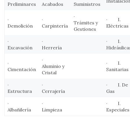
Instalacio
Preliminares
Acabados
Suministros
·
·
·
· I.
Trámites y
Demolición
Carpintería
Eléctricas
Gestiones
·
·
· I.
Excavación
Herrería
Hidráulica
·
·
· I.
Aluminio y
Cimentación
Sanitarias
Cristal
·
·
· I. De
Estructura
Cerrajería
Gas
·
·
· I.
Albañilería
Limpieza
Especiales