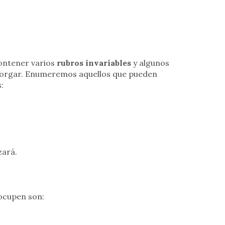
ontener varios
rubros invariables
y algunos
 otorgar. Enumeremos aquellos que pueden
:
zará.
ocupen son: