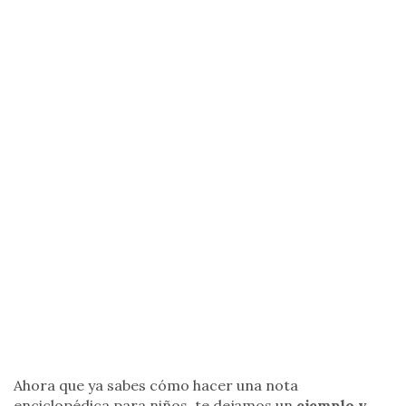
Ahora que ya sabes cómo hacer una nota
enciclopédica para niños, te dejamos un
ejemplo y