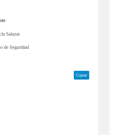
nte
cía Salazar
cio de Seguridad
Copiar