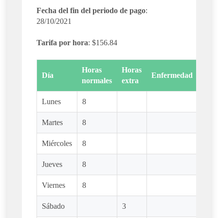
Fecha del fin del periodo de pago
:
28/10/2021
Tarifa por hora
: $156.84
Horas
Horas
Día
Enfermedad
Vaca
normales
extra
Lunes
8
Martes
8
Miércoles
8
Jueves
8
Viernes
8
Sábado
3