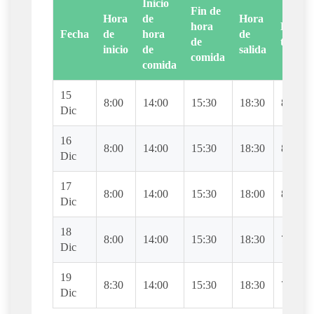
Inicio
Fin de
Hora
de
Hora
hora
Horas
Fecha
de
hora
de
de
trabaj
inicio
de
salida
comida
comida
15
8:00
14:00
15:30
18:30
8
Dic
16
8:00
14:00
15:30
18:30
8
Dic
17
8:00
14:00
15:30
18:00
8
Dic
18
8:00
14:00
15:30
18:30
7.5
Dic
19
8:30
14:00
15:30
18:30
7.5
Dic