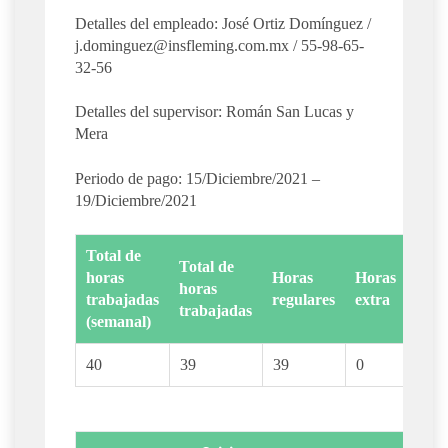
Detalles del empleado: José Ortiz Domínguez /
j.dominguez@insfleming.com.mx
/ 55-98-65-
32-56
Detalles del supervisor: Román San Lucas y
Mera
Periodo de pago: 15/Diciembre/2021 –
19/Diciembre/2021
Total de
Total de
horas
Horas
Horas
horas
trabajadas
regulares
extra
trabajadas
(semanal)
40
39
39
0