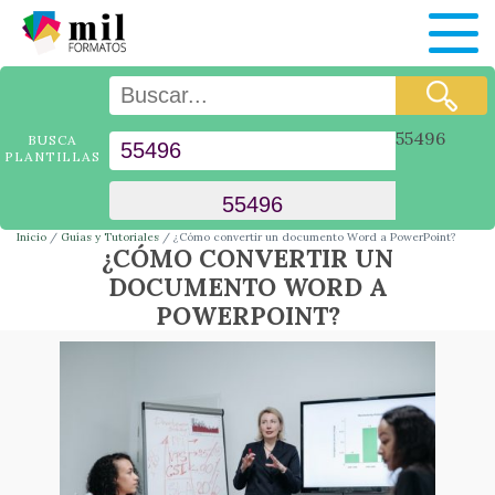
55496
BUSCA
PLANTILLAS
Inicio
Guías y Tutoriales
¿Cómo convertir un documento Word a PowerPoint?
¿CÓMO CONVERTIR UN
DOCUMENTO WORD A
POWERPOINT?