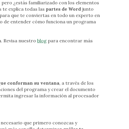
 pero ¿estás familiarizado con los elementos
 te explica todas las
partes de Word
junto
 para que te conviertas en todo un experto en
ndo de entender cómo funciona un programa
a. Revisa nuestro
blog
para encontrar más
que conforman su ventana
, a través de los
funciones del programa y crear el documento
permita ingresar la información al procesador
es necesario que primero conozcas y
 será más sencillo determinar
cuáles te