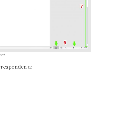
ord
rresponden a: