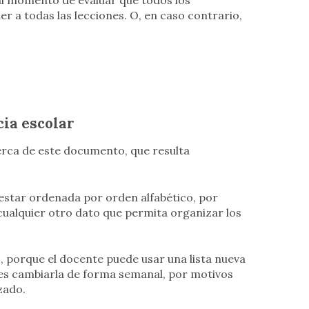
 al momento de evaluar que todos los
r a todas las lecciones. O, en caso contrario,
cia escolar
erca de este documento, que resulta
 estar ordenada por orden alfabético, por
ualquier otro dato que permita organizar los
o
, porque el docente puede usar una lista nueva
es cambiarla de forma semanal, por motivos
zado.