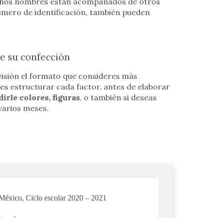
ichos nombres están acompañados de otros
número de identificación, también pueden
de su confección
visión el formato que consideres más
s estructurar cada factor, antes de elaborar
irle colores, figuras
, o también si deseas
varios meses.
México, Ciclo escolar 2020 – 2021