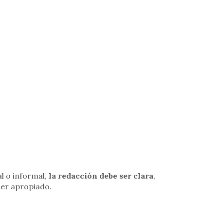
al o informal,
la redacción debe ser clara
,
ser apropiado.