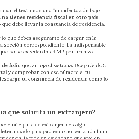
iciar el texto con una “manifestación bajo
e
no tienes residencia fiscal en otro país
.
o
que debe llevar la constancia de residencia.
 lo que debes asegurarte de cargar en la
la sección correspondiente. Es indispensable
que no se excedan los 4 MB por archivo.
 de folio
que arroja el sistema. Después de 8
rtal y comprobar con ese número si tu
o descarga tu constancia de residencia como lo
ia que solicita un extranjero?
 se emite para un extranjero es algo
en determinado país pudiendo no ser ciudadano
sidencia, la pide un ciudadano que vive en