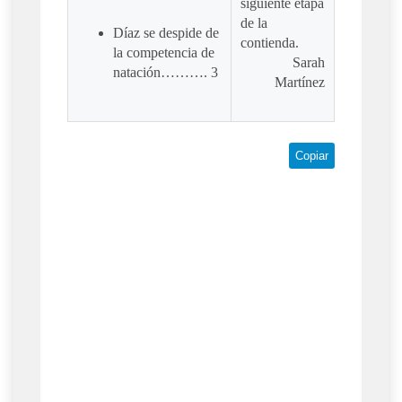
siguiente etapa
de la
Díaz se despide de
contienda.
la competencia de
Sarah
natación………. 3
Martínez
Copiar