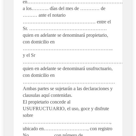
en…………………………………………………………
a los……….. días del mes de ………… de
……… ante el notario
……………………………………… entre el
Sr. …………………………………………
quien en adelante se denominará propietario,
con domicilio en
………………………………………………..
y el Sr
…………………………………………………………..
quien en adelante se denominará usufructuario,
con domicilio en
…………………………………………………
Ambas partes se sujetarán a las declaraciones y
clausulas aquí contenidas.
El propietario concede al
USUFRUCTUARIO, el uso, goce y disfrute
sobre
………………………………………………,
ubicado en………………………, con registro
No. ………….. con número de