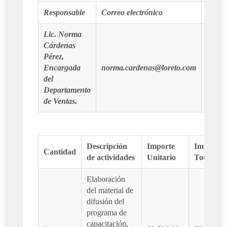
Responsable
Correo electrónico
Teléf
Lic. Norma
Cárdenas
Pérez,
2 11 
Encargada
norma.cardenas@loreto.com
Ext. 3
del
Departamento
de Ventas.
Descripción
Importe
Importe
Cantidad
de actividades
Unitario
Total
Elaboración
del material de
difusión del
programa de
capacitación,