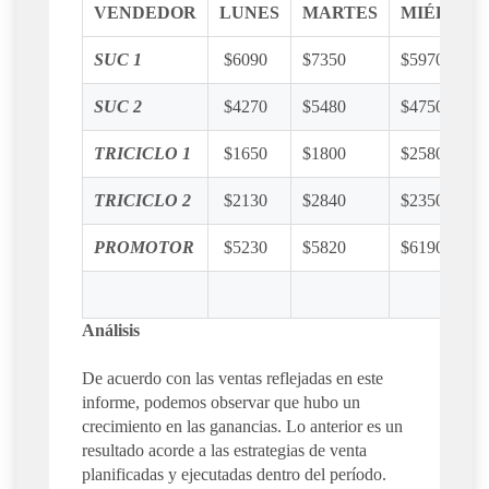
VENDEDOR
LUNES
MARTES
MIÉRCOL
SUC 1
$6090
$7350
$5970
SUC 2
$4270
$5480
$4750
TRICICLO 1
$1650
$1800
$2580
TRICICLO 2
$2130
$2840
$2350
PROMOTOR
$5230
$5820
$6190
Análisis
De acuerdo con las ventas reflejadas en este
informe, podemos observar que hubo un
crecimiento en las ganancias. Lo anterior es un
resultado acorde a las estrategias de venta
planificadas y ejecutadas dentro del período.