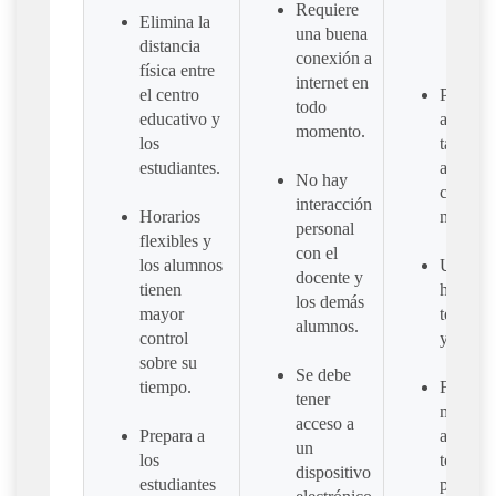
Requiere
Elimina la
una buena
distancia
conexión a
física entre
internet en
el centro
Puede s
todo
educativo y
aplicad
momento.
los
tanto pa
estudiantes.
adultos
No hay
como p
interacción
niños.
Horarios
personal
flexibles y
con el
los alumnos
Uso de
docente y
tienen
herrami
los demás
mayor
tecnoló
alumnos.
control
y digital
sobre su
Se debe
tiempo.
Funcio
tener
mejor p
acceso a
Prepara a
asignatu
un
los
teóricas
dispositivo
estudiantes
práctica