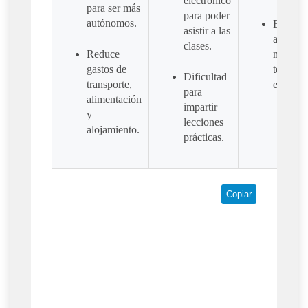
electrónico
para ser más
para poder
autónomos.
Es nece
asistir a las
aprende
clases.
Reduce
manejar
gastos de
tecnolo
Dificultad
transporte,
el intern
para
alimentación
impartir
y
lecciones
alojamiento.
prácticas.
Copiar