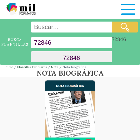
72846
BUSCA
PLANTILLAS
Inicio
Plantillas Escolares
Nota
Nota biográfica
NOTA BIOGRÁFICA