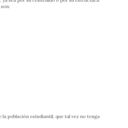
n, ya sea por su contenido o por su estructura.
 son:
la población estudiantil, que tal vez no tenga