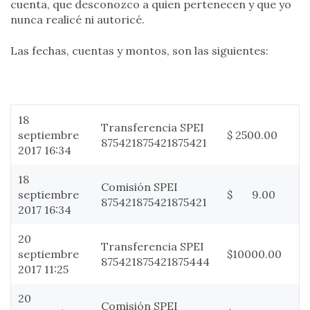
cuenta, que desconozco a quien pertenecen y que yo
nunca realicé ni autoricé.
Las fechas, cuentas y montos, son las siguientes:
18
Transferencia SPEI
septiembre
$ 2500.00
875421875421875421
2017 16:34
18
Comisión SPEI
septiembre
$ 9.00
875421875421875421
2017 16:34
20
Transferencia SPEI
septiembre
$10000.00
875421875421875444
2017 11:25
20
Comisión SPEI