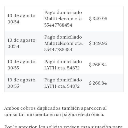
Pago domiciliado
10 de agosto
Multitelecom cta.
$ 349.95
00:54
55447788454
Pago domiciliado
10 de agosto
Multitelecom cta.
$ 349.95
00:54
55447788454
10 de agosto
Pago domiciliado
$ 266.84
00:55
LYFH cta. 54872
10 de agosto
Pago domiciliado
$ 266.84
00:55
LYFH cta. 54872
Ambos cobros duplicados también aparecen al
consultar mi cuenta en su página electrónica.
Por lo anterior, les solicito revisen esta situación para