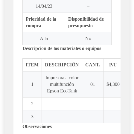
14/04/23
–
Prioridad de la
Disponibilidad de
compra
presupuesto
Alta
No
Descripción de los materiales o equipos
ITEM
DESCRIPCIÓN
CANT.
P/U
TO
Impresora a color
1
multifunción
01
$4,300
$4
Epson EcoTank
2
3
Observaciones